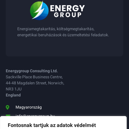
Energiamegtakarítás, költségmegtakarítás,
energetikai beruházások és üzemeltetési feladatok.
Energygroup Consulting Ltd.
Sackville Place Business Centre,
44-48 Magdalen Street, Norwich,
NR3 1JU
England
Magyarország
info@energygroup.hu
Fontosnak tartjuk az adatok védelmét
(0620) 2620239