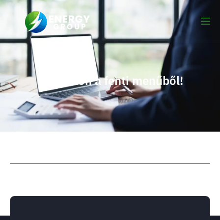
Válasszon a fenti menűből!